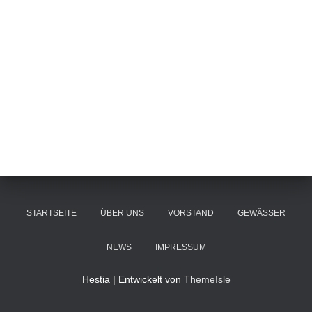
STARTSEITE
ÜBER UNS
VORSTAND
GEWÄSSER
NEWS
IMPRESSUM
Hestia | Entwickelt von
ThemeIsle