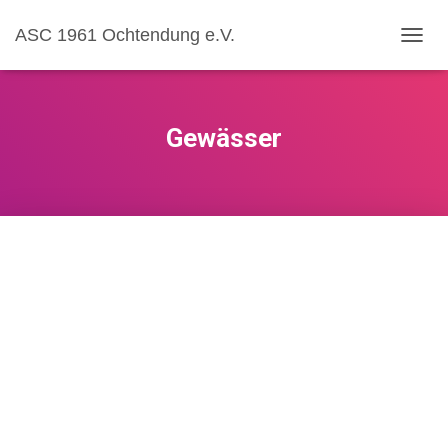
ASC 1961 Ochtendung e.V.
N
A
V
I
G
Gewässer
A
T
I
O
N
U
M
S
C
H
A
L
T
E
N