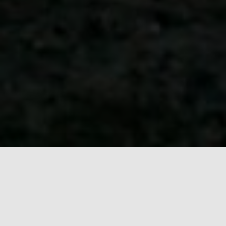
Über uns
Unser Verein, eine Institution in Sachen nachhaltige
Angelfischerei und gelebter Umwelt-/Naturschutz