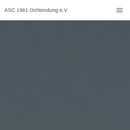
ASC 1961 Ochtendung e.V.
N
A
V
I
G
A
T
I
O
N
U
M
S
C
H
A
L
T
E
N